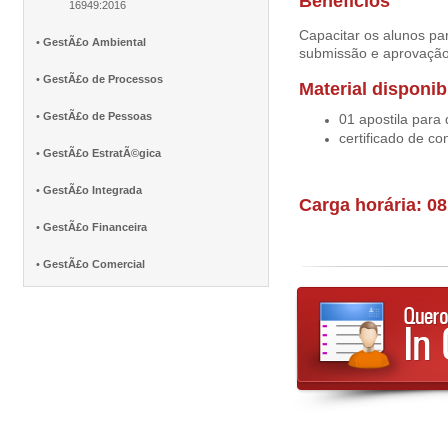
Benefícios
16949:2016
Capacitar os alunos p
•
GestÃ£o Ambiental
submissão e aprovação 
•
GestÃ£o de Processos
Material disponib
•
GestÃ£o de Pessoas
01 apostila para
certificado de co
•
GestÃ£o EstratÃ©gica
•
GestÃ£o Integrada
Carga horária: 0
•
GestÃ£o Financeira
•
GestÃ£o Comercial