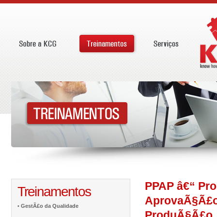
PPAP â€“ Pro
Treinamentos
AprovaÃ§Ã£o
•
GestÃ£o da Qualidade
ProduÃ§Ã£o