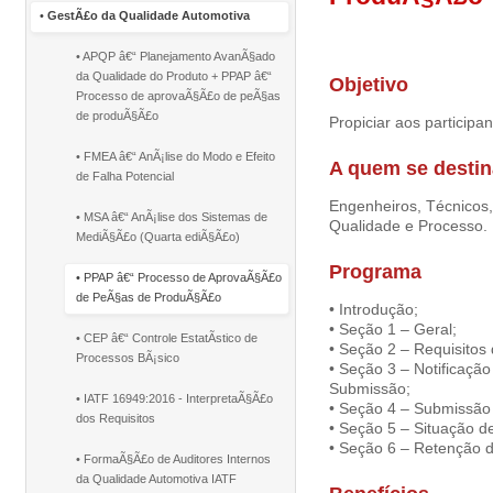
•
GestÃ£o da Qualidade Automotiva
• APQP â€“ Planejamento AvanÃ§ado
da Qualidade do Produto + PPAP â€“
Objetivo
Processo de aprovaÃ§Ã£o de peÃ§as
de produÃ§Ã£o
Propiciar aos particip
• FMEA â€“ AnÃ¡lise do Modo e Efeito
A quem se desti
de Falha Potencial
Engenheiros, Técnicos,
• MSA â€“ AnÃ¡lise dos Sistemas de
Qualidade e Processo.
MediÃ§Ã£o (Quarta ediÃ§Ã£o)
Programa
• PPAP â€“ Processo de AprovaÃ§Ã£o
de PeÃ§as de ProduÃ§Ã£o
•
Introdução;
•
Seção 1 – Geral;
• CEP â€“ Controle EstatÃ­stico de
•
Seção 2 – Requisitos
Processos BÃ¡sico
•
Seção 3 – Notificação
Submissão;
• IATF 16949:2016 - InterpretaÃ§Ã£o
•
Seção 4 – Submissão a
dos Requisitos
•
Seção 5 – Situação d
•
Seção 6 – Retenção d
• FormaÃ§Ã£o de Auditores Internos
da Qualidade Automotiva IATF