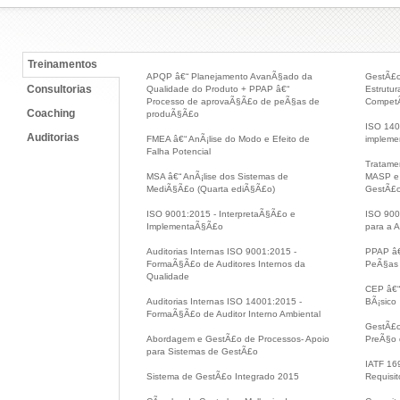
Treinamentos
APQP â€“ Planejamento AvanÃ§ado da
GestÃ£o
Consultorias
Qualidade do Produto + PPAP â€“
Estrutu
Processo de aprovaÃ§Ã£o de peÃ§as de
CompetÃ
Coaching
produÃ§Ã£o
ISO 140
Auditorias
FMEA â€“ AnÃ¡lise do Modo e Efeito de
implem
Falha Potencial
Tratame
MSA â€“ AnÃ¡lise dos Sistemas de
MASP e 
MediÃ§Ã£o (Quarta ediÃ§Ã£o)
GestÃ£
ISO 9001:2015 - InterpretaÃ§Ã£o e
ISO 900
ImplementaÃ§Ã£o
para a A
Auditorias Internas ISO 9001:2015 -
PPAP â€
FormaÃ§Ã£o de Auditores Internos da
PeÃ§as
Qualidade
CEP â€“ 
Auditorias Internas ISO 14001:2015 -
BÃ¡sico
FormaÃ§Ã£o de Auditor Interno Ambiental
GestÃ£o
Abordagem e GestÃ£o de Processos- Apoio
PreÃ§o 
para Sistemas de GestÃ£o
IATF 16
Sistema de GestÃ£o Integrado 2015
Requisit