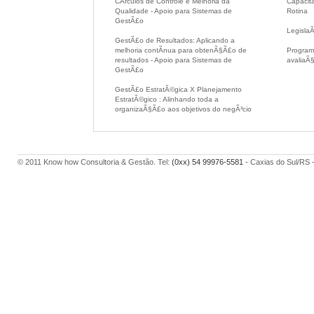
CÃ­rculos de Controle e Melhoria da
Capacit
Qualidade - Apoio para Sistemas de
Rotina
GestÃ£o
Legisla
GestÃ£o de Resultados: Aplicando a
melhoria contÃ­nua para obtenÃ§Ã£o de
Programa
resultados - Apoio para Sistemas de
avaliaÃ
GestÃ£o
GestÃ£o EstratÃ©gica X Planejamento
EstratÃ©gico : Alinhando toda a
organizaÃ§Ã£o aos objetivos do negÃ³cio
© 2011 Know how Consultoria & Gestão. Tel:
(0xx) 54 99976-5581
- Caxias do Sul/RS 