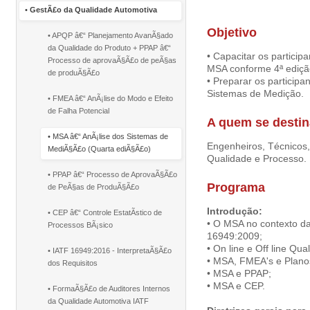
•
GestÃ£o da Qualidade Automotiva
Objetivo
• APQP â€“ Planejamento AvanÃ§ado
da Qualidade do Produto + PPAP â€“
• Capacitar os particip
Processo de aprovaÃ§Ã£o de peÃ§as
MSA conforme 4ª ediçã
de produÃ§Ã£o
• Preparar os participa
Sistemas de Medição.
• FMEA â€“ AnÃ¡lise do Modo e Efeito
de Falha Potencial
A quem se desti
• MSA â€“ AnÃ¡lise dos Sistemas de
Engenheiros, Técnicos,
MediÃ§Ã£o (Quarta ediÃ§Ã£o)
Qualidade e Processo.
• PPAP â€“ Processo de AprovaÃ§Ã£o
Programa
de PeÃ§as de ProduÃ§Ã£o
Introdução:
• CEP â€“ Controle EstatÃ­stico de
• O MSA no contexto d
Processos BÃ¡sico
16949:2009;
• On line e Off line Qual
• IATF 16949:2016 - InterpretaÃ§Ã£o
• MSA, FMEA's e Plano
dos Requisitos
• MSA e PPAP;
• MSA e CEP.
• FormaÃ§Ã£o de Auditores Internos
da Qualidade Automotiva IATF