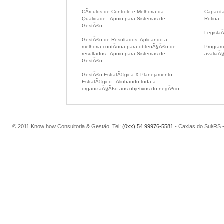
CÃ­rculos de Controle e Melhoria da
Capacit
Qualidade - Apoio para Sistemas de
Rotina
GestÃ£o
Legisla
GestÃ£o de Resultados: Aplicando a
melhoria contÃ­nua para obtenÃ§Ã£o de
Programa
resultados - Apoio para Sistemas de
avaliaÃ
GestÃ£o
GestÃ£o EstratÃ©gica X Planejamento
EstratÃ©gico : Alinhando toda a
organizaÃ§Ã£o aos objetivos do negÃ³cio
© 2011 Know how Consultoria & Gestão. Tel:
(0xx) 54 99976-5581
- Caxias do Sul/RS 