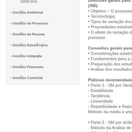
Diretrizes gerais par
16949:2016
(SM):
• Objetivo – O process
•
GestÃ£o Ambiental
• Terminologia;
• Tipos de variação do
•
GestÃ£o de Processos
• Propriedades estatíst
• O efeito da variação
•
GestÃ£o de Pessoas
processo.
•
GestÃ£o EstratÃ©gica
Conceitos gerais para
• Considerações estatís
•
GestÃ£o Integrada
• Fundamentos para a 
• Preparação dos estud
•
GestÃ£o Financeira
• Análise dos resultados
•
GestÃ£o Comercial
Práticas recomendada
• Parte 1 - SM por Variá
- Estabilidade
- Tendência
- Linearidade
- Repetitividade e Repr
Método da média e amp
• Parte 2 - SM por atrib
- Método da Análise de