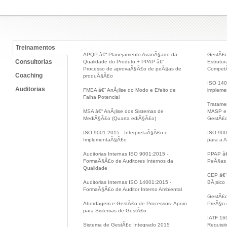
Treinamentos
APQP â€“ Planejamento AvanÃ§ado da
GestÃ£o
Consultorias
Qualidade do Produto + PPAP â€“
Estrutu
Processo de aprovaÃ§Ã£o de peÃ§as de
CompetÃ
Coaching
produÃ§Ã£o
ISO 140
Auditorias
FMEA â€“ AnÃ¡lise do Modo e Efeito de
implem
Falha Potencial
Tratame
MSA â€“ AnÃ¡lise dos Sistemas de
MASP e 
MediÃ§Ã£o (Quarta ediÃ§Ã£o)
GestÃ£
ISO 9001:2015 - InterpretaÃ§Ã£o e
ISO 900
ImplementaÃ§Ã£o
para a A
Auditorias Internas ISO 9001:2015 -
PPAP â€
FormaÃ§Ã£o de Auditores Internos da
PeÃ§as
Qualidade
CEP â€“ 
Auditorias Internas ISO 14001:2015 -
BÃ¡sico
FormaÃ§Ã£o de Auditor Interno Ambiental
GestÃ£o
Abordagem e GestÃ£o de Processos- Apoio
PreÃ§o 
para Sistemas de GestÃ£o
IATF 16
Sistema de GestÃ£o Integrado 2015
Requisit