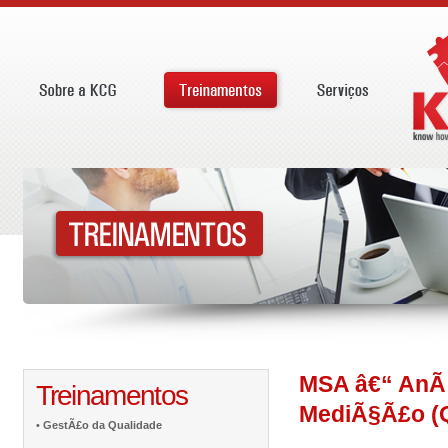
MSA â€“ AnÃ¡
Treinamentos
MediÃ§Ã£o (Q
•
GestÃ£o da Qualidade