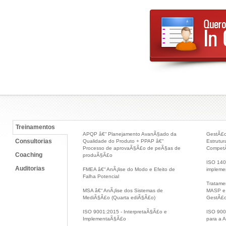
Treinamentos
APQP â€“ Planejamento AvanÃ§ado da
GestÃ£o
Consultorias
Qualidade do Produto + PPAP â€“
Estrutu
Processo de aprovaÃ§Ã£o de peÃ§as de
CompetÃ
Coaching
produÃ§Ã£o
ISO 140
Auditorias
FMEA â€“ AnÃ¡lise do Modo e Efeito de
implem
Falha Potencial
Tratame
MSA â€“ AnÃ¡lise dos Sistemas de
MASP e 
MediÃ§Ã£o (Quarta ediÃ§Ã£o)
GestÃ£
ISO 9001:2015 - InterpretaÃ§Ã£o e
ISO 900
ImplementaÃ§Ã£o
para a A