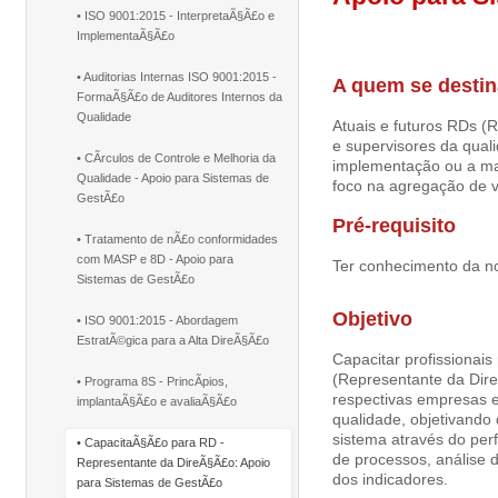
• ISO 9001:2015 - InterpretaÃ§Ã£o e
ImplementaÃ§Ã£o
• Auditorias Internas ISO 9001:2015 -
A quem se destin
FormaÃ§Ã£o de Auditores Internos da
Qualidade
Atuais e futuros RDs (R
e supervisores da qual
• CÃ­rculos de Controle e Melhoria da
implementação ou a ma
Qualidade - Apoio para Sistemas de
foco na agregação de v
GestÃ£o
Pré-requisito
• Tratamento de nÃ£o conformidades
com MASP e 8D - Apoio para
Ter conhecimento da 
Sistemas de GestÃ£o
Objetivo
• ISO 9001:2015 - Abordagem
EstratÃ©gica para a Alta DireÃ§Ã£o
Capacitar profissionais
(Representante da Dir
• Programa 8S - PrincÃ­pios,
respectivas empresas e
implantaÃ§Ã£o e avaliaÃ§Ã£o
qualidade, objetivando 
sistema através do pe
• CapacitaÃ§Ã£o para RD -
de processos, análise d
Representante da DireÃ§Ã£o: Apoio
dos indicadores.
para Sistemas de GestÃ£o