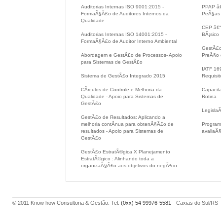
Auditorias Internas ISO 9001:2015 -
PPAP â€
FormaÃ§Ã£o de Auditores Internos da
PeÃ§as
Qualidade
CEP â€“ 
Auditorias Internas ISO 14001:2015 -
BÃ¡sico
FormaÃ§Ã£o de Auditor Interno Ambiental
GestÃ£o
Abordagem e GestÃ£o de Processos- Apoio
PreÃ§o 
para Sistemas de GestÃ£o
IATF 16
Sistema de GestÃ£o Integrado 2015
Requisit
CÃ­rculos de Controle e Melhoria da
Capacit
Qualidade - Apoio para Sistemas de
Rotina
GestÃ£o
Legisla
GestÃ£o de Resultados: Aplicando a
melhoria contÃ­nua para obtenÃ§Ã£o de
Programa
resultados - Apoio para Sistemas de
avaliaÃ
GestÃ£o
GestÃ£o EstratÃ©gica X Planejamento
EstratÃ©gico : Alinhando toda a
organizaÃ§Ã£o aos objetivos do negÃ³cio
© 2011 Know how Consultoria & Gestão. Tel:
(0xx) 54 99976-5581
- Caxias do Sul/RS 