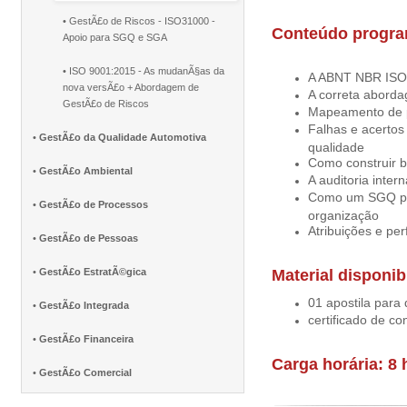
• GestÃ£o de Riscos - ISO31000 -
Conteúdo progra
Apoio para SGQ e SGA
• ISO 9001:2015 - As mudanÃ§as da
A ABNT NBR ISO 
nova versÃ£o + Abordagem de
A correta abord
GestÃ£o de Riscos
Mapeamento de 
Falhas e acertos 
•
GestÃ£o da Qualidade Automotiva
qualidade
Como construir b
•
GestÃ£o Ambiental
A auditoria intern
Como um SGQ pod
•
GestÃ£o de Processos
organização
Atribuições e pe
•
GestÃ£o de Pessoas
•
GestÃ£o EstratÃ©gica
Material disponib
01 apostila para
•
GestÃ£o Integrada
certificado de co
•
GestÃ£o Financeira
Carga horária: 8 
•
GestÃ£o Comercial