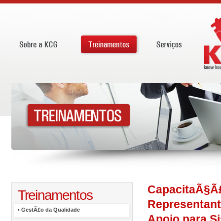
CapacitaÃ§Ã£
Treinamentos
Representant
•
GestÃ£o da Qualidade
Apoio para S