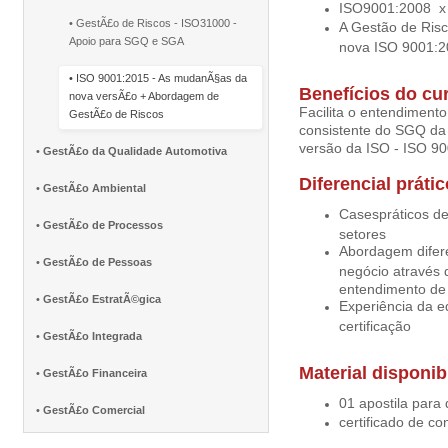
ISO9001:2008 x
• GestÃ£o de Riscos - ISO31000 -
A Gestão de Ris
Apoio para SGQ e SGA
nova ISO 9001:2
• ISO 9001:2015 - As mudanÃ§as da
Benefícios do cu
nova versÃ£o + Abordagem de
Facilita o entendimen
GestÃ£o de Riscos
consistente do SGQ da 
versão da ISO - ISO 9
•
GestÃ£o da Qualidade Automotiva
Diferencial prátic
•
GestÃ£o Ambiental
Casespráticos d
•
GestÃ£o de Processos
setores
Abordagem difere
•
GestÃ£o de Pessoas
negócio através
entendimento de r
•
GestÃ£o EstratÃ©gica
Experiência da eq
certificação
•
GestÃ£o Integrada
Material disponib
•
GestÃ£o Financeira
01 apostila para
•
GestÃ£o Comercial
certificado de co