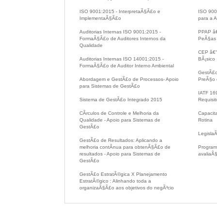
ISO 9001:2015 - InterpretaÃ§Ã£o e
ISO 900
ImplementaÃ§Ã£o
para a A
Auditorias Internas ISO 9001:2015 -
PPAP â€
FormaÃ§Ã£o de Auditores Internos da
PeÃ§as
Qualidade
CEP â€“ 
Auditorias Internas ISO 14001:2015 -
BÃ¡sico
FormaÃ§Ã£o de Auditor Interno Ambiental
GestÃ£o
Abordagem e GestÃ£o de Processos- Apoio
PreÃ§o 
para Sistemas de GestÃ£o
IATF 16
Sistema de GestÃ£o Integrado 2015
Requisit
CÃ­rculos de Controle e Melhoria da
Capacit
Qualidade - Apoio para Sistemas de
Rotina
GestÃ£o
Legisla
GestÃ£o de Resultados: Aplicando a
melhoria contÃ­nua para obtenÃ§Ã£o de
Programa
resultados - Apoio para Sistemas de
avaliaÃ
GestÃ£o
GestÃ£o EstratÃ©gica X Planejamento
EstratÃ©gico : Alinhando toda a
organizaÃ§Ã£o aos objetivos do negÃ³cio