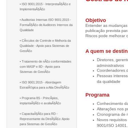
• ISO 9001:2015 - InterpretaÃ§Ã£o e
ImplementaÃ§Ã£o
Objetivo
• Auditorias Internas ISO 9001:2015 -
FormaÃ§Ã£o de Auditores Internos da
Entender as mudanças
Qualidade
publicação prevista pa
Riscos pode melhorar 
• CÃ­rculos de Controle e Melhoria da
Qualidade - Apoio para Sistemas de
A quem se destin
GestÃ£o
Diretores, geren
• Tratamento de nÃ£o conformidades
administrativos
com MASP e 8D - Apoio para
Coordenadores d
Sistemas de GestÃ£o
Pessoas interess
da qualidade
• ISO 9001:2015 - Abordagem
EstratÃ©gica para a Alta DireÃ§Ã£o
Programa
• Programa 8S - PrincÃ­pios,
Conhecimento d
implantaÃ§Ã£o e avaliaÃ§Ã£o
Alterações nos p
• CapacitaÃ§Ã£o para RD -
Cronograma de r
Representante da DireÃ§Ã£o: Apoio
Novos requisitos 
para Sistemas de GestÃ£o
9001/ISO 14001.