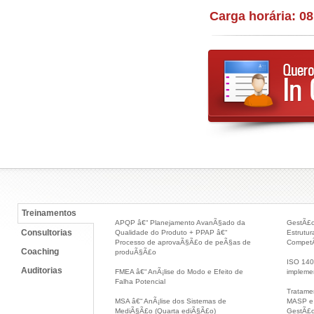
Carga horária: 0
Treinamentos
APQP â€“ Planejamento AvanÃ§ado da
GestÃ£o
Consultorias
Qualidade do Produto + PPAP â€“
Estrutu
Processo de aprovaÃ§Ã£o de peÃ§as de
CompetÃ
Coaching
produÃ§Ã£o
ISO 140
Auditorias
FMEA â€“ AnÃ¡lise do Modo e Efeito de
implem
Falha Potencial
Tratame
MSA â€“ AnÃ¡lise dos Sistemas de
MASP e 
MediÃ§Ã£o (Quarta ediÃ§Ã£o)
GestÃ£