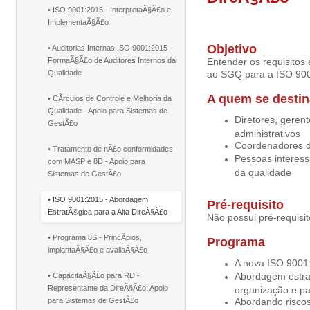
• ISO 9001:2015 - InterpretaÃ§Ã£o e
ImplementaÃ§Ã£o
Objetivo
• Auditorias Internas ISO 9001:2015 -
FormaÃ§Ã£o de Auditores Internos da
Entender os requisitos 
Qualidade
ao SGQ para a ISO 90
A quem se destin
• CÃ­rculos de Controle e Melhoria da
Qualidade - Apoio para Sistemas de
Diretores, geren
GestÃ£o
administrativos
Coordenadores d
• Tratamento de nÃ£o conformidades
Pessoas interess
com MASP e 8D - Apoio para
da qualidade
Sistemas de GestÃ£o
• ISO 9001:2015 - Abordagem
Pré-requisito
EstratÃ©gica para a Alta DireÃ§Ã£o
Não possui pré-requisit
• Programa 8S - PrincÃ­pios,
Programa
implantaÃ§Ã£o e avaliaÃ§Ã£o
A nova ISO 9001:
Abordagem estrat
• CapacitaÃ§Ã£o para RD -
Representante da DireÃ§Ã£o: Apoio
organização e pa
para Sistemas de GestÃ£o
Abordando riscos