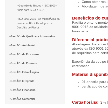
Como obter resu
• GestÃ£o de Riscos - ISO31000 -
Abordagem de aud
Apoio para SGQ e SGA
Benefícios do cu
• ISO 9001:2015 - As mudanÃ§as da
Facilita o entendiment
nova versÃ£o + Abordagem de
9001:2015 às atividad
GestÃ£o de Riscos
burocracia.
•
GestÃ£o da Qualidade Automotiva
Diferencial prátic
Abordagem diferenciada
•
GestÃ£o Ambiental
através da ISO 9001:2
de requisitos para certi
•
GestÃ£o de Processos
Experiência da equipe i
•
GestÃ£o de Pessoas
certificação.
•
GestÃ£o EstratÃ©gica
Material disponib
•
GestÃ£o Integrada
01 apostila para
certificado de co
•
GestÃ£o Financeira
•
GestÃ£o Comercial
Carga horária: 3
½