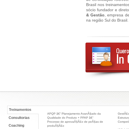
Brasil nos treinament
sócio fundador e diret
& Gestão
, empresa de
na região Sul do Brasil.
Treinamentos
APQP â€“ Planejamento AvanÃ§ado da
GestÃ£o
Consultorias
Qualidade do Produto + PPAP â€“
Estrutu
Processo de aprovaÃ§Ã£o de peÃ§as de
CompetÃ
Coaching
produÃ§Ã£o