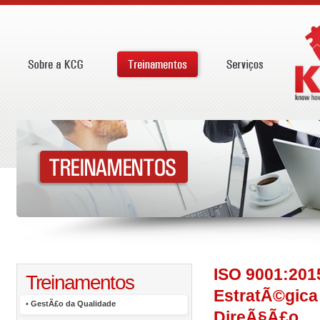
ISO 9001:201
Treinamentos
EstratÃ©gica 
•
GestÃ£o da Qualidade
DireÃ§Ã£o