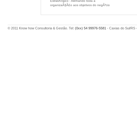
EstratÃ©gico : Alinhando toda a
organizaÃ§Ã£o aos objetivos do negÃ³cio
© 2011 Know how Consultoria & Gestão. Tel:
(0xx) 54 99976-5581
- Caxias do Sul/RS 