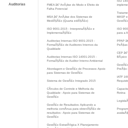
ISO 140
Auditorias
FMEA â€“ AnÃ¡lise do Modo e Efeito de
implem
Falha Potencial
Tratame
MSA â€“ AnÃ¡lise dos Sistemas de
MASP e 
MediÃ§Ã£o (Quarta ediÃ§Ã£o)
GestÃ£
ISO 9001:2015 - InterpretaÃ§Ã£o e
ISO 900
ImplementaÃ§Ã£o
para a A
Auditorias Internas ISO 9001:2015 -
PPAP â€
FormaÃ§Ã£o de Auditores Internos da
PeÃ§as
Qualidade
CEP â€“ 
Auditorias Internas ISO 14001:2015 -
BÃ¡sico
FormaÃ§Ã£o de Auditor Interno Ambiental
GestÃ£o
Abordagem e GestÃ£o de Processos- Apoio
PreÃ§o 
para Sistemas de GestÃ£o
IATF 16
Sistema de GestÃ£o Integrado 2015
Requisit
CÃ­rculos de Controle e Melhoria da
Capacit
Qualidade - Apoio para Sistemas de
Rotina
GestÃ£o
Legisla
GestÃ£o de Resultados: Aplicando a
melhoria contÃ­nua para obtenÃ§Ã£o de
Programa
resultados - Apoio para Sistemas de
avaliaÃ
GestÃ£o
GestÃ£o EstratÃ©gica X Planejamento