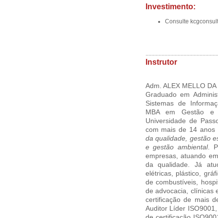
Investimento:
Consulte kcgconsul
.................................................
Instrutor
Adm. ALEX MELLO DA
Graduado em Administ
Sistemas de Informaç
MBA em Gestão e Co
Universidade de Passo
com mais de 14 anos 
da qualidade, gestão es
e gestão ambiental
. 
empresas, atuando em c
da qualidade. Já atu
elétricas, plástico, gr
de combustíveis, hospit
de advocacia, clínicas 
certificação de mais 
Auditor Líder ISO9001
de certificação ISO900